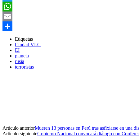
Twitter
WhatsApp
Email
Compartir
Etiquetas
Ciudad VLC
EI
planeta
rusia
terroristas
Artículo anterior
Mueren 13 personas en Perú tras asfixiarse en una di
Artículo siguiente
Gobierno Nacional convocará diálogo con Conferen