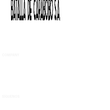
COMPANY
Complejo Editorial Batalla de Carabobo, S.A. Av. Uslar
entre Lara y Michelena, Complejo Editorial Batalla de
Carabobo, municipio Valencia - Carabobo RIF:
G200116609
SÍGUENOS