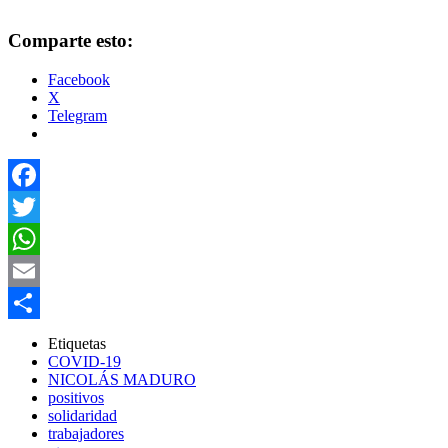
Comparte esto:
Facebook
X
Telegram
Facebook
Twitter
WhatsApp
Email
Compartir
Etiquetas
COVID-19
NICOLÁS MADURO
positivos
solidaridad
trabajadores