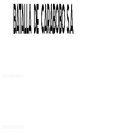
COMPANY
Complejo Editorial Batalla de Carabobo, S.A. Av. Uslar
entre Lara y Michelena, Complejo Editorial Batalla de
Carabobo, municipio Valencia - Carabobo RIF:
G200116609
SÍGUENOS