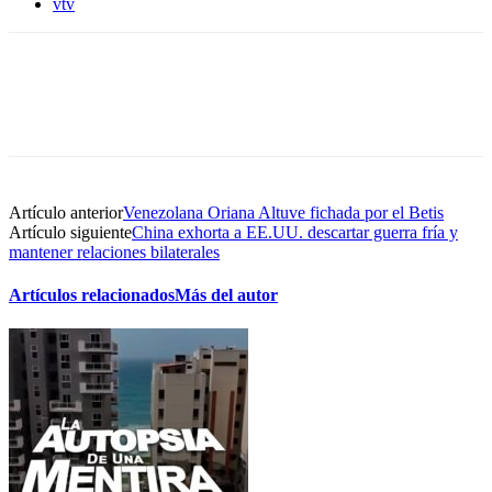
vtv
Artículo anterior
Venezolana Oriana Altuve fichada por el Betis
Artículo siguiente
China exhorta a EE.UU. descartar guerra fría y
mantener relaciones bilaterales
Artículos relacionados
Más del autor