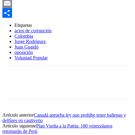
WhatsApp
Email
Compartir
Etiquetas
actos de corrupción
Colombia
Jorge Rodríguez
Juan Guaidó
oposición
Voluntad Popular
Artículo anterior
Canadá aprueba ley que prohíbe tener ballenas y
delfínes en cautiverio
Artículo siguiente
Plan Vuelta a la Patria: 180 venezolanos
retornarán de Perú