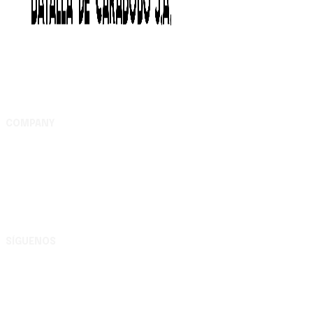
COMPANY
Complejo Editorial Batalla de Carabobo, S.A. Av. Uslar
entre Lara y Michelena, Complejo Editorial Batalla de
Carabobo, municipio Valencia - Carabobo RIF:
G200116609
SÍGUENOS