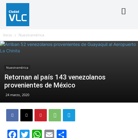
Inicio
Nuestramérica
Nuestramérica
Retornan al país 143 venezolanos
provenientes de México
24 marzo, 2020
Facebook
Twitter
WhatsApp
Email
Compartir